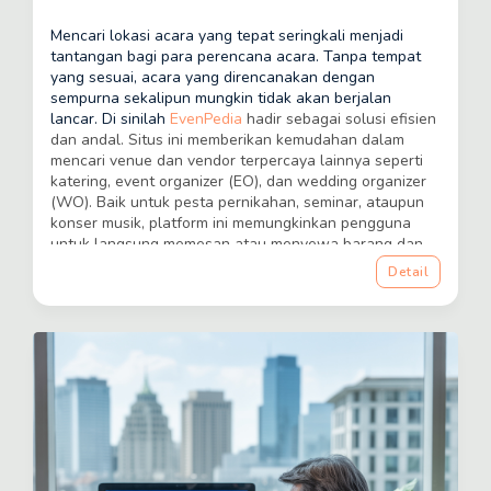
Mencari lokasi acara yang tepat seringkali menjadi
tantangan bagi para perencana acara. Tanpa tempat
yang sesuai, acara yang direncanakan dengan
sempurna sekalipun mungkin tidak akan berjalan
lancar. Di sinilah
EvenPedia
hadir sebagai solusi efisien
dan andal. Situs ini memberikan kemudahan dalam
mencari venue dan vendor terpercaya lainnya seperti
katering, event organizer (EO), dan wedding organizer
(WO). Baik untuk pesta pernikahan, seminar, ataupun
konser musik, platform ini memungkinkan pengguna
untuk langsung memesan atau menyewa barang dan
jasa yang mereka butuhkan dengan cepat dan mudah.
Detail
Event management yang baik memerlukan kerja sama
dari berbagai pihak dan penyedia layanan untuk dapat
menghasilkan kesuksesan event tersebut. Dengan
EvenPedia, para klien dapat dengan mudah
menemukan semua yang mereka perlukan dalam satu
tempat. Situs ini bahkan mendukung vendor lokal
dengan memberi peluang kepada mereka untuk
mendaftarkan venue dan jasa mereka secara gratis.
Sistem pemesanan yang tersusun dengan baik,
dilengkapi informasi lengkap tentang setiap vendor